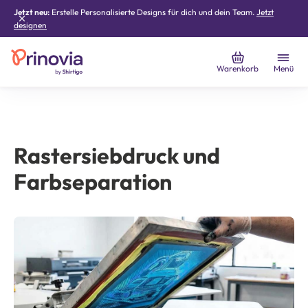
Jetzt neu:
Erstelle Personalisierte Designs für dich und dein Team.
Jetzt
designen
Warenkorb
Menü
Rastersiebdruck und
Farbseparation