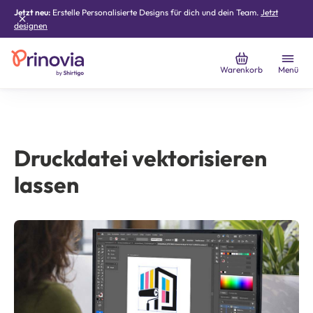
Jetzt neu:
Erstelle Personalisierte Designs für dich und dein Team.
Jetzt
designen
Warenkorb
Menü
Druckdatei vektorisieren
lassen