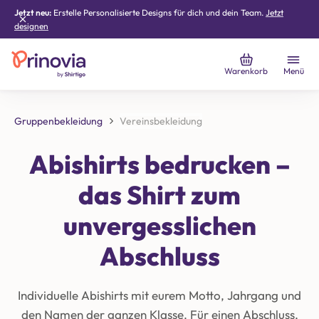
Jetzt neu:
Erstelle Personalisierte Designs für dich und dein Team.
Jetzt
designen
Warenkorb
Menü
Gruppenbekleidung
Vereinsbekleidung
Abishirts bedrucken –
das Shirt zum
unvergesslichen
Abschluss
Individuelle Abishirts mit eurem Motto, Jahrgang und
den Namen der ganzen Klasse. Für einen Abschluss,