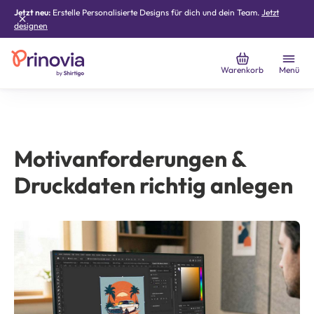
Jetzt neu:
Erstelle Personalisierte Designs für dich und dein Team.
Jetzt
designen
Warenkorb
Menü
Motivanforderungen &
Druckdaten richtig anlegen