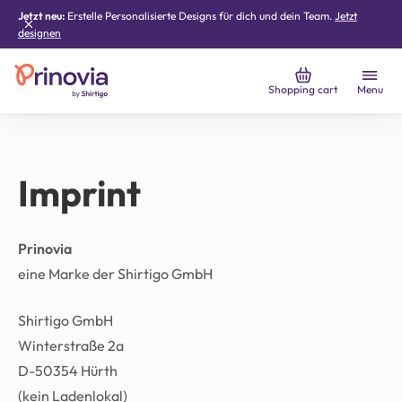
Jetzt neu:
Erstelle Personalisierte Designs für dich und dein Team.
Jetzt
designen
Shopping cart
Menu
Imprint
Prinovia
eine Marke der Shirtigo GmbH
Shirtigo GmbH
Winterstraße 2a
D-50354 Hürth
(kein Ladenlokal)